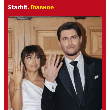
Starhit.
Главное