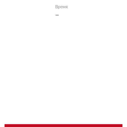
Время:
—