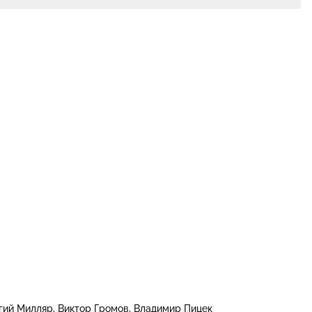
гий Милляр
Виктор Громов
Владимир Пицек