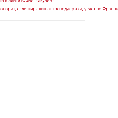
 ли в ленте Юрий Никулин?
оворит, если цирк лишат господдержки, уедет во Франц