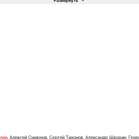
Развернуть
лин
Алексей Смирнов
Сергей Тихонов
Александр Шворин
Геор