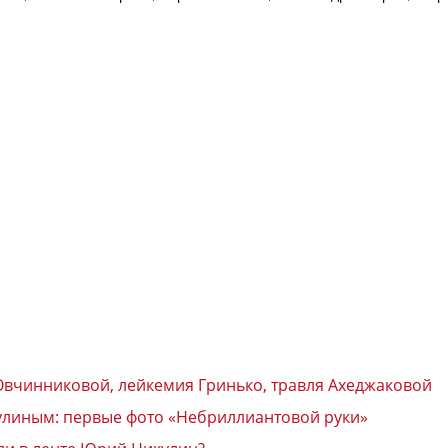
 Овчинниковой, лейкемия Гринько, травля Ахеджаковой
улиным: первые фото «Небриллиантовой руки»