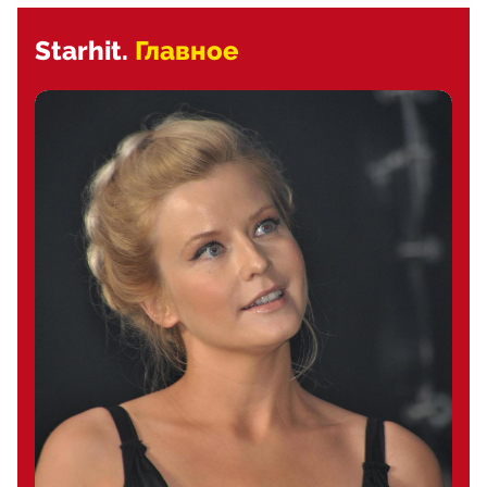
Starhit.
Главное