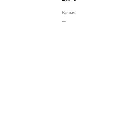
Время:
—