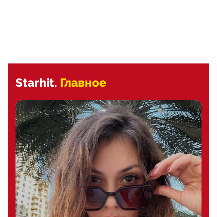
Starhit.
Главное