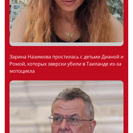
Зарина Назимова простилась с детьми Дианой и
Ромой, которых зверски убили в Таиланде из-за
мотоцикла