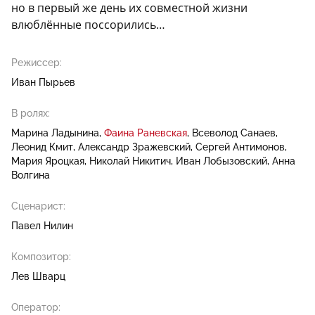
но в первый же день их совместной жизни
влюблённые поссорились…
Режиссер:
Иван Пырьев
В ролях:
Марина Ладынина
Фаина Раневская
Всеволод Санаев
Леонид Кмит
Александр Зражевский
Сергей Антимонов
Мария Яроцкая
Николай Никитич
Иван Лобызовский
Анна
Волгина
Сценарист:
Павел Нилин
Композитор:
Лев Шварц
Оператор: