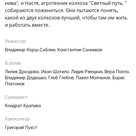
нива", и Настя, агротехник колхоза "Светлый путь, "
собираются пожениться. Они пытаются понять,
какой из двух колхозов лучший, чтобы там им жить
и работать вместе.
Режиссер:
Владимир Корш-Саблин
Константин Санников
В ролях:
Лилия Дроздова
Иван Шатило
Лидия Ржецкая
Вера Полло
Владимир Дедюшко
Глеб Глебов
Павел Молчанов
Борис
Платонов
Сценарист:
Кондрат Крапива
Композитор:
Григорий Пукст