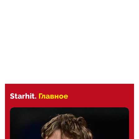
Starhit.
Главное