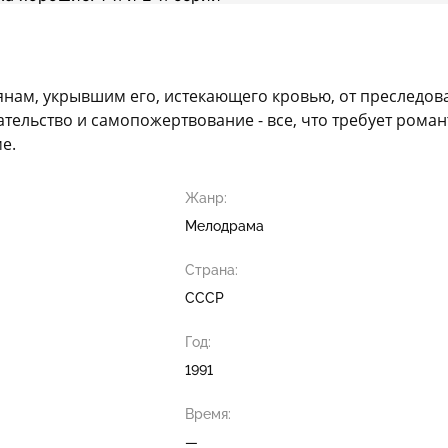
ьянам, укрывшим его, истекающего кровью, от преследова
едательство и самопожертвование - все, что требует ром
е.
Жанр:
Мелодрама
Страна:
СССР
Год:
1991
Время:
—