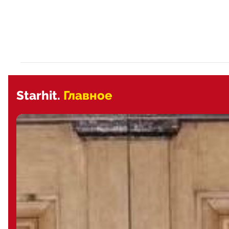
Starhit.
Главное