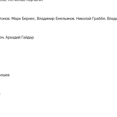
тонов
Марк Бернес
Владимир Емельянов
Николай Граббе
Влад
ен
Аркадий Гайдар
бешев
я