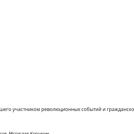
вшего участником революционных событий и гражданско
сов
Мстислав Корчагин