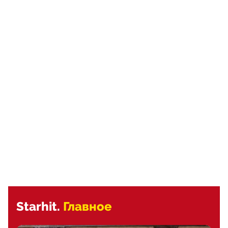
Starhit.
Главное