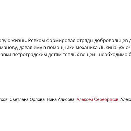
овую жизнь. Ревком формировал отряды добровольцев для
анову, давая ему в помощники механика Лыкина: уж оч
равки петроградским детям теплых вещей - необходимо б
ухов
Светлана Орлова
Нина Алисова
Алексей Серебряков
Алек