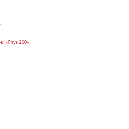
»
л «Груз 200»