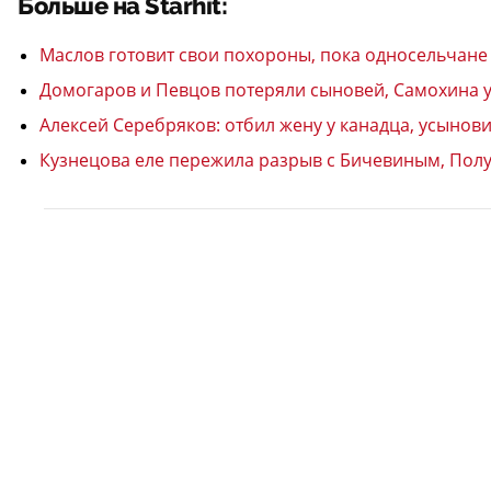
Больше на Starhit:
Маслов готовит свои похороны, пока односельчане
Домогаров и Певцов потеряли сыновей, Самохина ум
Алексей Серебряков: отбил жену у канадца, усынови
Кузнецова еле пережила разрыв с Бичевиным, Полуя