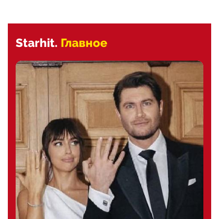
Starhit.
Главное