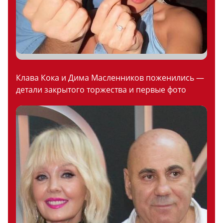
Клава Кока и Дима Масленников поженились —
детали закрытого торжества и первые фото