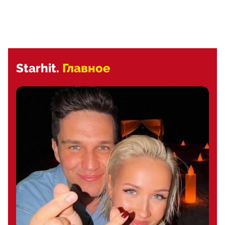
Starhit.
Главное