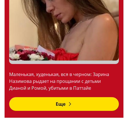
Маленькая, худенькая, вся в черном: Зарина
Назимова рыдает на прощании с детьми
Дианой и Ромой, убитыми в Паттайе
Еще