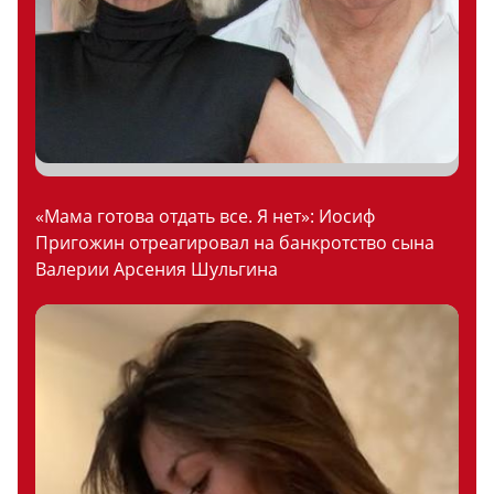
«Мама готова отдать все. Я нет»: Иосиф
Пригожин отреагировал на банкротство сына
Валерии Арсения Шульгина