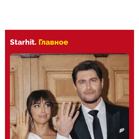
Starhit.
Главное