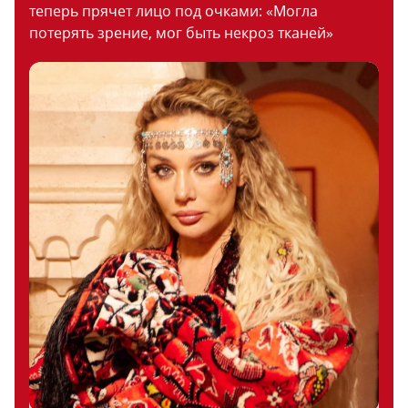
теперь прячет лицо под очками: «Могла
потерять зрение, мог быть некроз тканей»