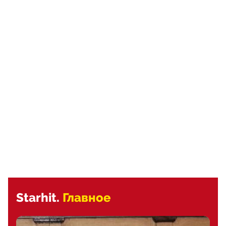
Starhit.
Главное