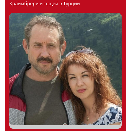
Краймбрери и тещей в Турции