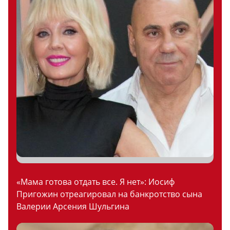
«Мама готова отдать все. Я нет»: Иосиф
Пригожин отреагировал на банкротство сына
Валерии Арсения Шульгина