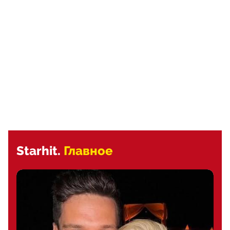
Starhit.
Главное