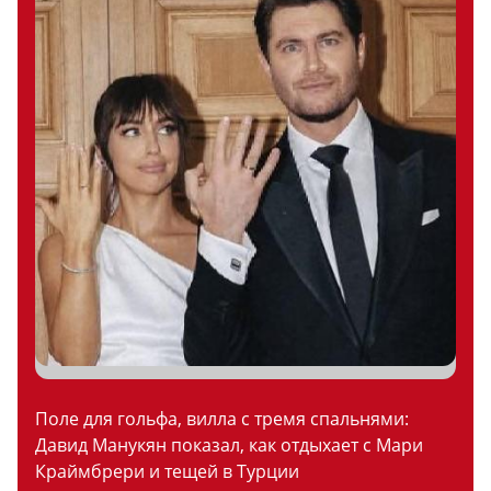
Поле для гольфа, вилла с тремя спальнями:
Давид Манукян показал, как отдыхает с Мари
Краймбрери и тещей в Турции