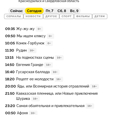
Красноуральск и Свердловская область
Сейчас
Сегодня
Пт, 7
Сб, 8
Вс, 9
СЕРИАЛЫ
НОВОСТИ
ДРУГОЕ
СПОРТ
ФИЛЬМЫ
ДЕТЯМ
09:35
Жу-жу-жу
0+
09:50
Мы ищем кляксу
0+
10:05
Конек-Горбунок
0+
11:30
Рудин
16+
13:15
На подмостках сцены
16+
14:50
Евгения Гранде
16+
16:40
Гусарская баллада
16+
18:20
Рецепт ее молодости
16+
20:00
Яды, или Всемирная история отравлений
18+
21:50
Кавказская пленница, или Новые приключения
Шурика
16+
23:20
Самая обаятельная и привлекательная
16+
00:50
Афоня
16+