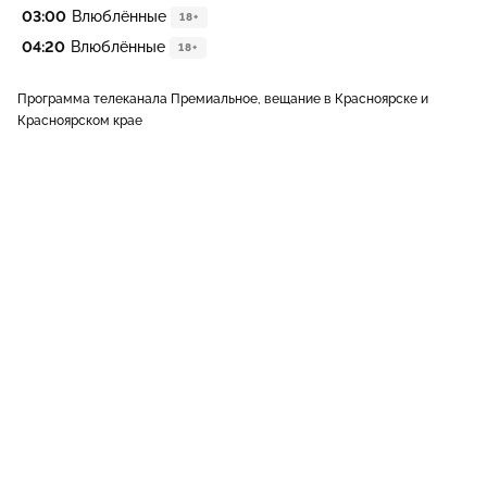
03:00
Влюблённые
18+
04:20
Влюблённые
18+
Программа телеканала Премиальное, вещание в Красноярске и
Красноярском крае