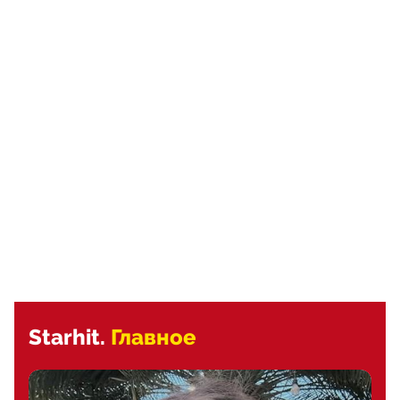
Starhit.
Главное