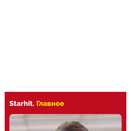
Starhit.
Главное