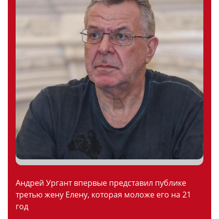
Андрей Ургант впервые представил публике
третью жену Елену, которая моложе его на 21
год