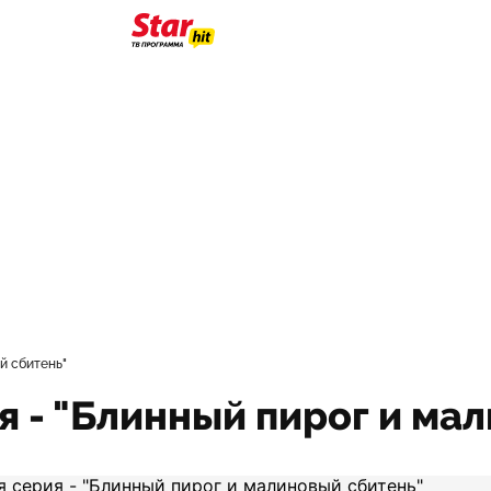
ый сбитень"
ия - "Блинный пирог и ма