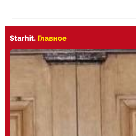
Starhit.
Главное