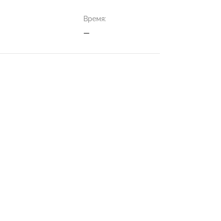
Время:
—