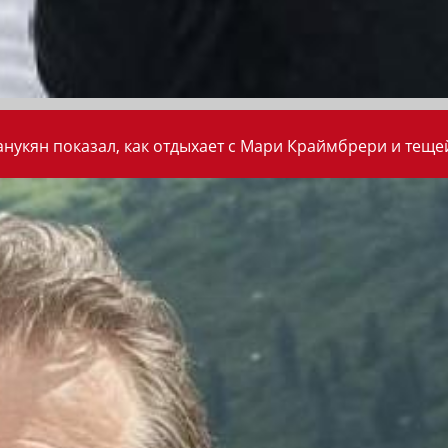
анукян показал, как отдыхает с Мари Краймбрери и теще