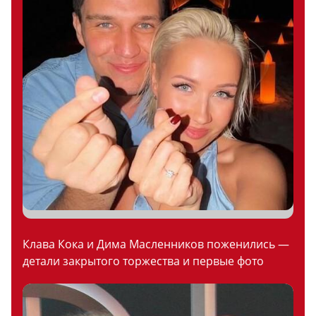
Клава Кока и Дима Масленников поженились —
детали закрытого торжества и первые фото