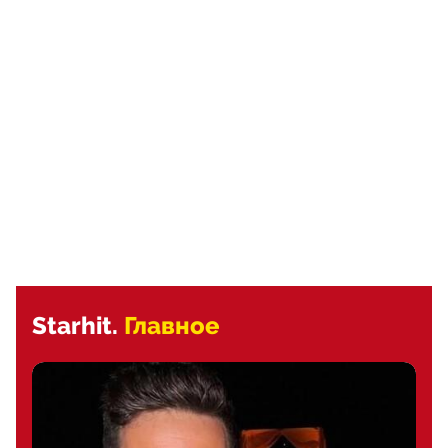
Starhit.
Главное