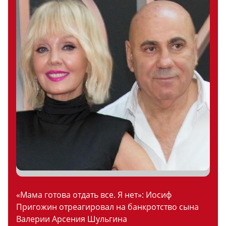
«Мама готова отдать все. Я нет»: Иосиф
Пригожин отреагировал на банкротство сына
Валерии Арсения Шульгина