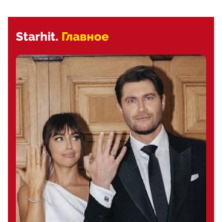
Starhit.
Главное