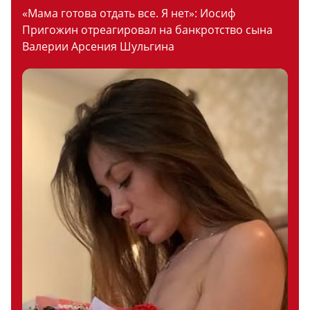
«Мама готова отдать все. Я нет»: Иосиф
Пригожин отреагировал на банкротство сына
Валерии Арсения Шульгина