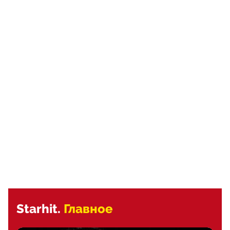
Starhit.
Главное