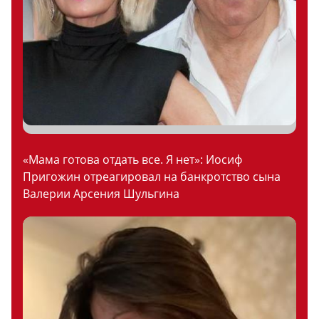
«Мама готова отдать все. Я нет»: Иосиф
Пригожин отреагировал на банкротство сына
Валерии Арсения Шульгина