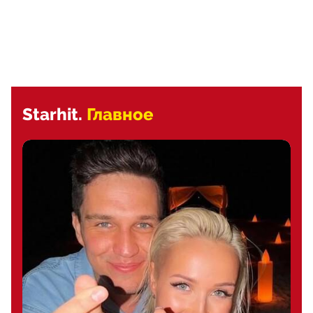
Starhit.
Главное