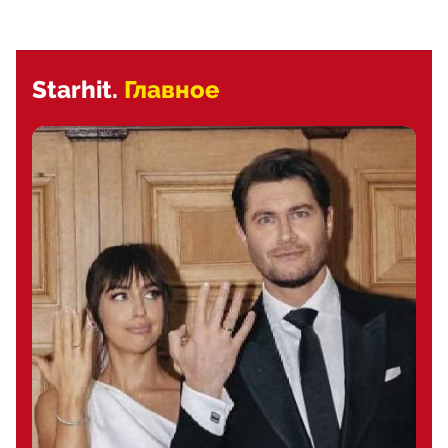
Starhit.
Главное