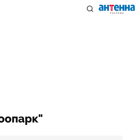
зоопарк"