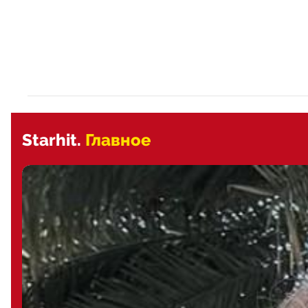
Starhit.
Главное