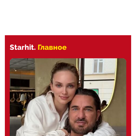
Starhit.
Главное