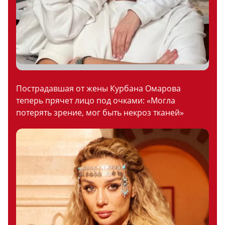
Пострадавшая от жены Курбана Омарова
теперь прячет лицо под очками: «Могла
потерять зрение, мог быть некроз тканей»