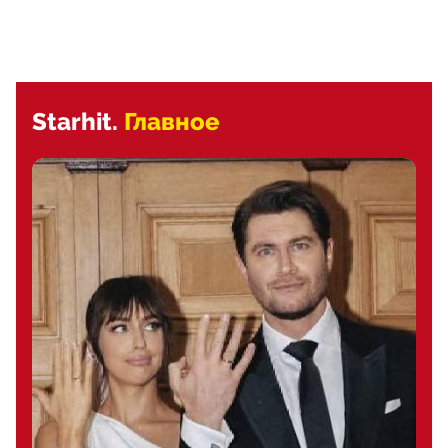
Starhit.
Главное