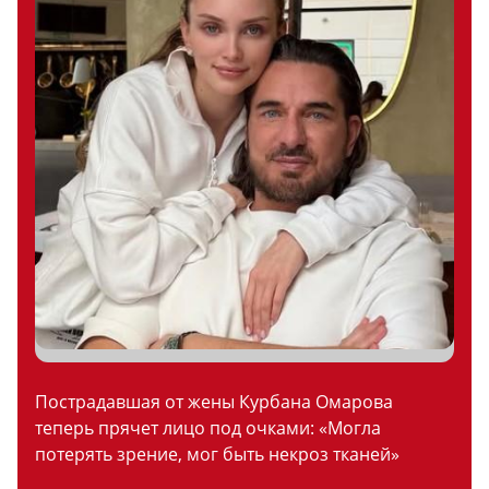
Пострадавшая от жены Курбана Омарова
теперь прячет лицо под очками: «Могла
потерять зрение, мог быть некроз тканей»