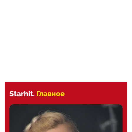
Starhit.
Главное