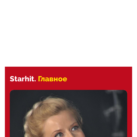
Starhit.
Главное