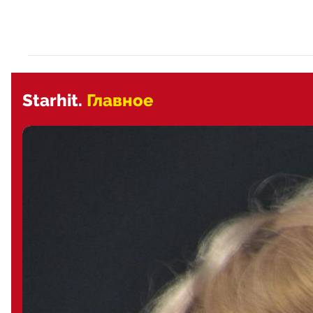
Starhit.
Главное