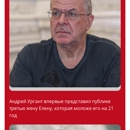
Андрей Ургант впервые представил публике
третью жену Елену, которая моложе его на 21
год