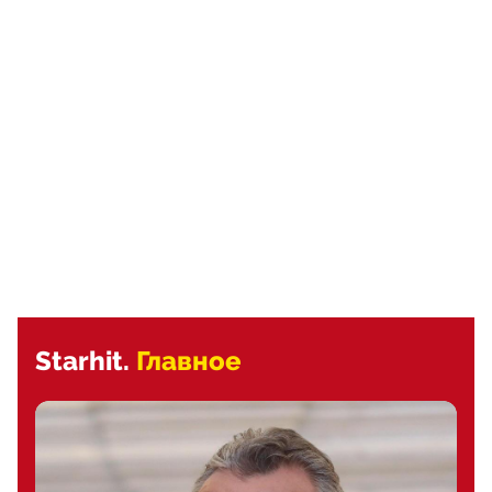
Starhit.
Главное