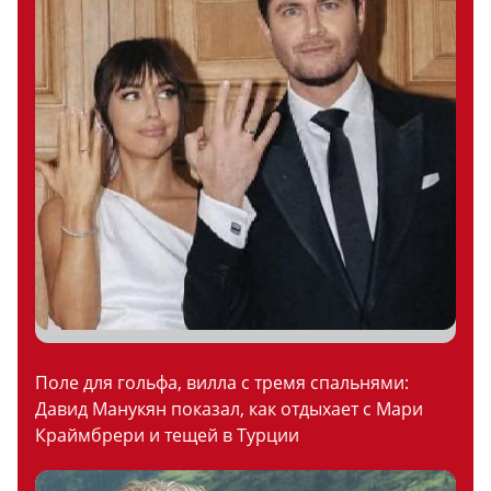
Поле для гольфа, вилла с тремя спальнями:
Давид Манукян показал, как отдыхает с Мари
Краймбрери и тещей в Турции