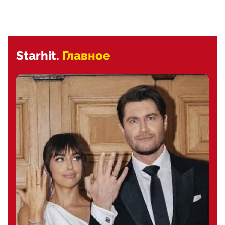
Starhit.
Главное