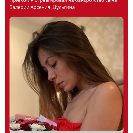
Пригожин отреагировал на банкротство сына
Валерии Арсения Шульгина