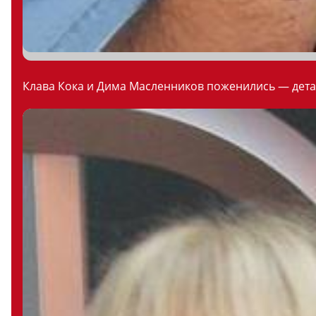
Клава Кока и Дима Масленников поженились — дета