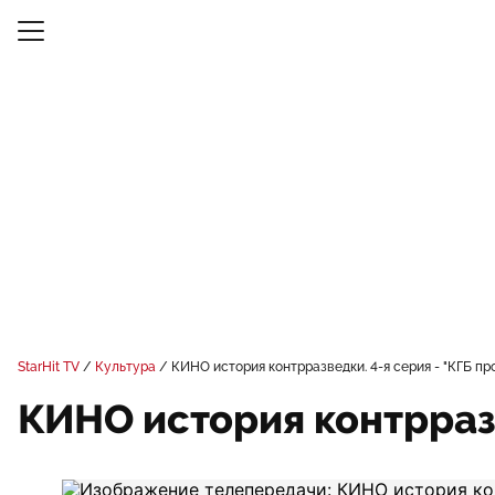
StarHit TV
Культура
КИНО история контрразведки. 4-я серия - "КГБ пр
КИНО история контрразв