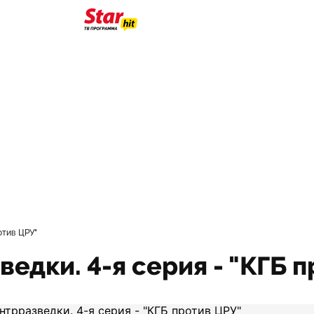
отив ЦРУ"
едки. 4-я серия - "КГБ 