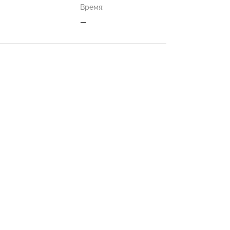
Время:
—