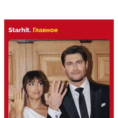
Starhit.
Главное