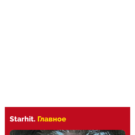
Starhit.
Главное