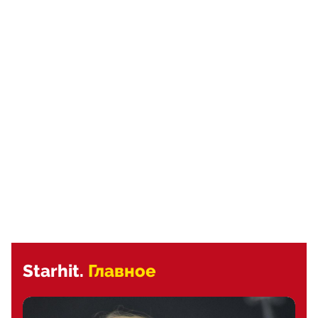
Starhit.
Главное