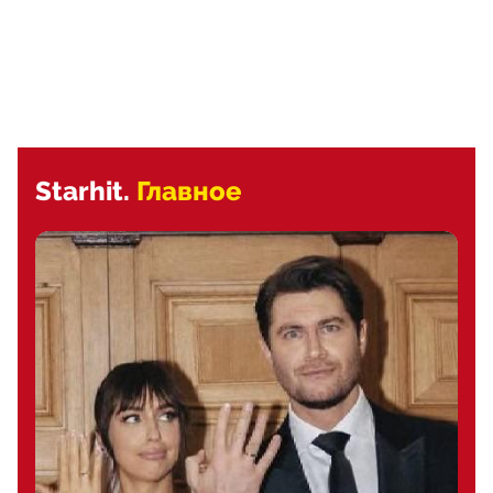
Starhit.
Главное