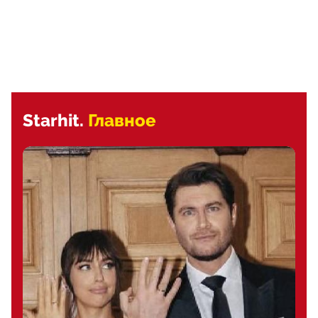
Starhit.
Главное