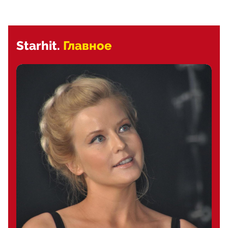
Starhit.
Главное