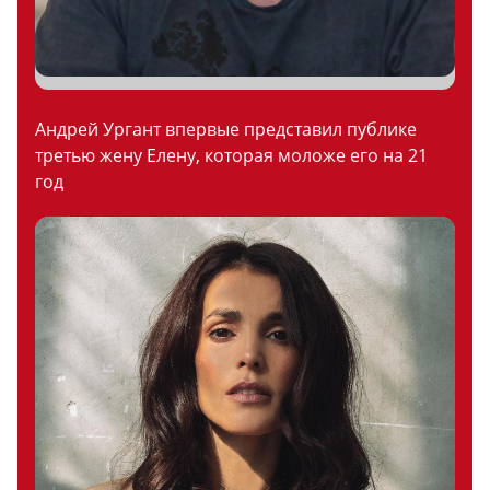
Андрей Ургант впервые представил публике
третью жену Елену, которая моложе его на 21
год