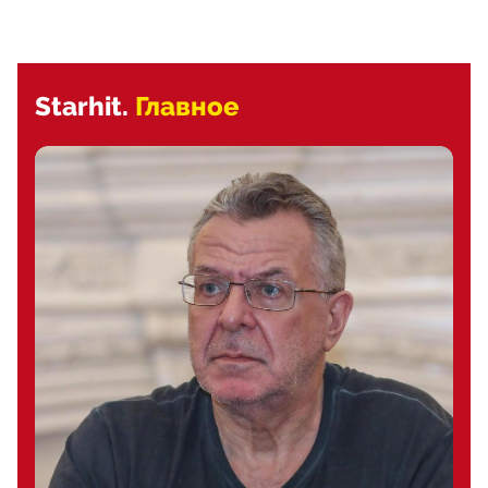
Starhit.
Главное