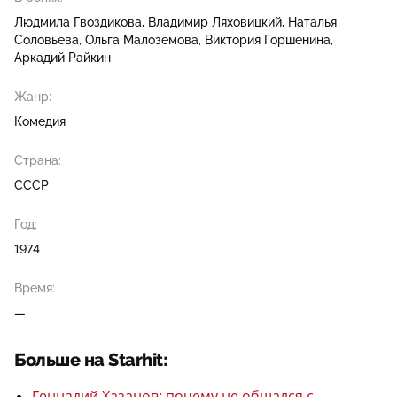
Людмила Гвоздикова
Владимир Ляховицкий
Наталья
Соловьева
Ольга Малоземова
Виктория Горшенина
Аркадий Райкин
Жанр:
Комедия
Страна:
СССР
Год:
1974
Время:
—
Больше на Starhit:
Геннадий Хазанов: почему не общался с