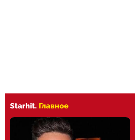
Starhit.
Главное