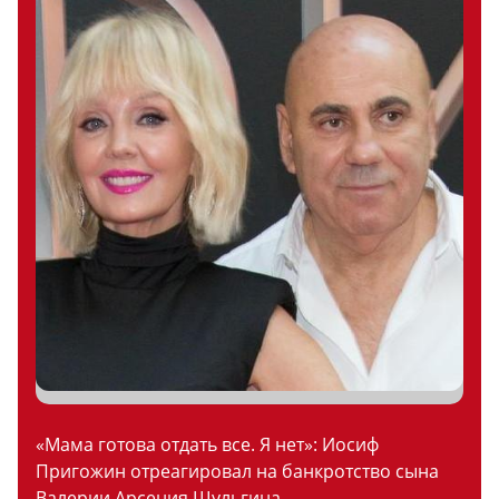
«Мама готова отдать все. Я нет»: Иосиф
Пригожин отреагировал на банкротство сына
Валерии Арсения Шульгина