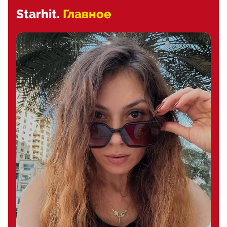
Starhit.
Главное