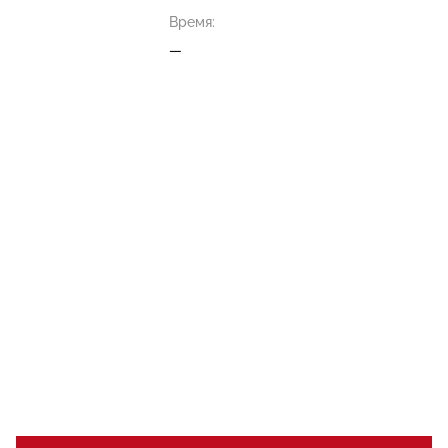
Время:
—