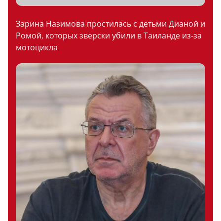
Зарина Назимова простилась с детьми Дианой и
Ромой, которых зверски убили в Таиланде из-за
мотоцикла