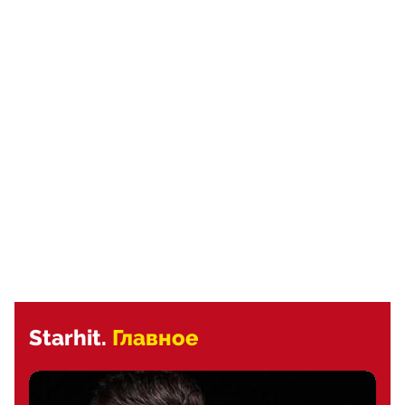
Starhit.
Главное