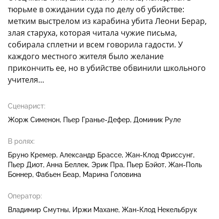
тюрьме в ожидании суда по делу об убийстве:
метким выстрелом из карабина убита Леони Берар,
злая старуха, которая читала чужие письма,
собирала сплетни и всем говорила гадости. У
каждого местного жителя было желание
прикончить ее, но в убийстве обвинили школьного
учителя…
Сценарист:
Жорж Сименон
Пьер Гранье-Дефер
Доминик Руле
В ролях:
Бруно Кремер
Александр Брассе
Жан-Клод Фриссунг
Пьер Диот
Анна Беллек
Эрик Пра
Пьер Бэйот
Жан-Поль
Боннер
Фабьен Беар
Марина Головина
Оператор:
Владимир Смутны
Иржи Махане
Жан-Клод Некельбрук