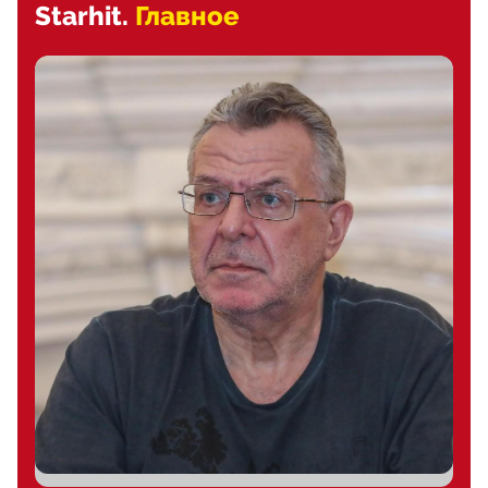
Starhit.
Главное