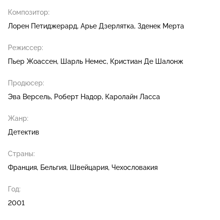
Композитор:
Лорен Петиджерард
Арье Дзерлятка
Зденек Мерта
Режиссер:
Пьер Жоассен
Шарль Немес
Кристиан Де Шалонж
Продюсер:
Эва Версель
Роберт Надор
Каролайн Ласса
Жанр:
Детектив
Страны:
Франция, Бельгия, Швейцария, Чехословакия
Год:
2001